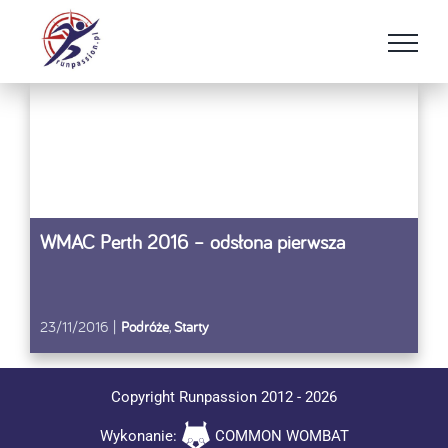
Przejdź
do
zawartości
WMAC Perth 2016 – odsłona pierwsza
23/11/2016
|
Podróże
,
Starty
Copyright Runpassion 2012 -
2026
Wykonanie:
COMMON WOMBAT