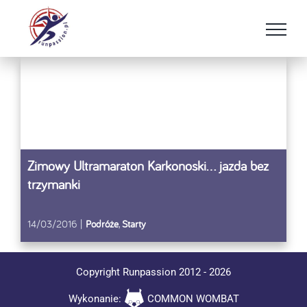
Przejdź
do
zawartości
Zimowy Ultramaraton Karkonoski… jazda bez
trzymanki
14/03/2016
|
Podróże
,
Starty
Copyright Runpassion 2012 -
2026
Wykonanie:
COMMON WOMBAT