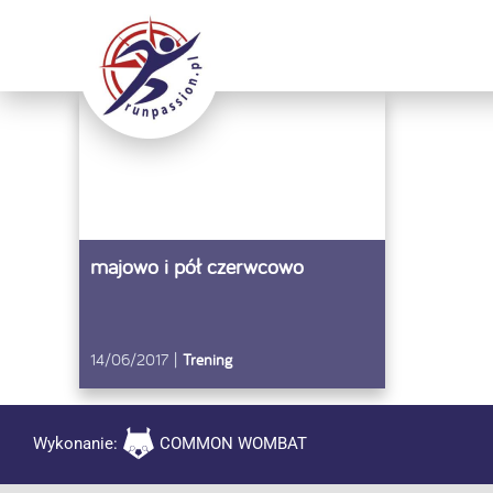
Przejdź
do
zawartości
majowo i pół czerwcowo
14/06/2017
|
Trening
Wykonanie:
COMMON WOMBAT