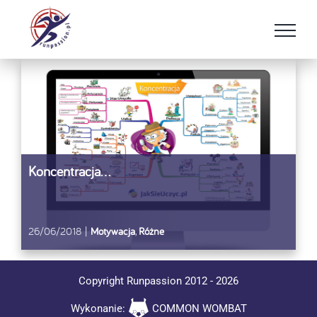
Przejdź
do
zawartości
Koncentracja…
26/06/2018
|
Motywacja
,
Różne
Copyright Runpassion 2012 -
2026
Wykonanie:
COMMON WOMBAT