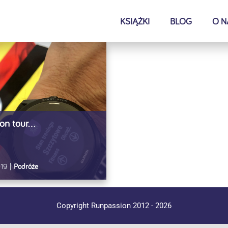
KSIĄŻKI
BLOG
O N
 on tour…
19
|
Podróże
Copyright Runpassion 2012 -
2026