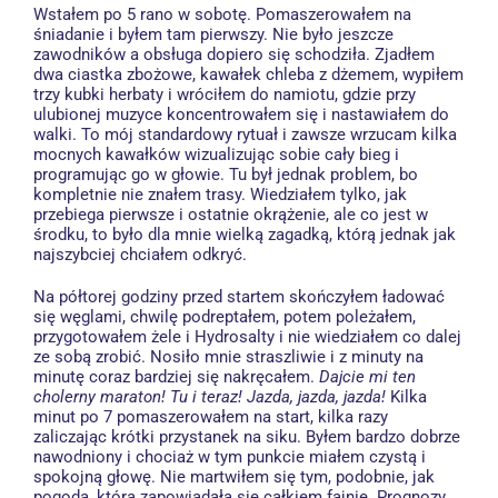
Wstałem po 5 rano w sobotę. Pomaszerowałem na
śniadanie i byłem tam pierwszy. Nie było jeszcze
zawodników a obsługa dopiero się schodziła. Zjadłem
dwa ciastka zbożowe, kawałek chleba z dżemem, wypiłem
trzy kubki herbaty i wróciłem do namiotu, gdzie przy
ulubionej muzyce koncentrowałem się i nastawiałem do
walki. To mój standardowy rytuał i zawsze wrzucam kilka
mocnych kawałków wizualizując sobie cały bieg i
programując go w głowie. Tu był jednak problem, bo
kompletnie nie znałem trasy. Wiedziałem tylko, jak
przebiega pierwsze i ostatnie okrążenie, ale co jest w
środku, to było dla mnie wielką zagadką, którą jednak jak
najszybciej chciałem odkryć.
Na półtorej godziny przed startem skończyłem ładować
się węglami, chwilę podreptałem, potem poleżałem,
przygotowałem
żele
i
Hydrosalty
i nie wiedziałem co dalej
ze sobą zrobić. Nosiło mnie straszliwie i z minuty na
minutę coraz bardziej się nakręcałem.
Dajcie mi ten
cholerny maraton! Tu i teraz! Jazda, jazda, jazda!
Kilka
minut po 7 pomaszerowałem na start, kilka razy
zaliczając krótki przystanek na siku. Byłem bardzo dobrze
nawodniony i chociaż w tym punkcie miałem czystą i
spokojną głowę. Nie martwiłem się tym, podobnie, jak
pogodą, która zapowiadała się całkiem fajnie. Prognozy