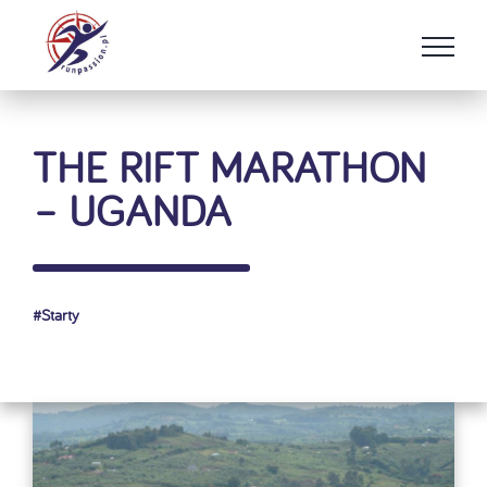
Przejdź
do
zawartości
THE RIFT MARATHON
– UGANDA
#
Starty
Pokaż
większy
obrazek