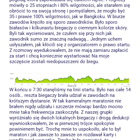
mówiły o 25 stopniach i 80% wilgotności, ale starałem się
obrócić to na swoją stronę i pomyślałem, że mogło być
35 i prawie 100% wilgotności, jak w Bangkoku. W biurze
zawodów kręciło się sporo zawodników. Było sporo
białasów i kilkunastu biegaczy o ciemnym kolorze skóry.
Byli tak wycieniowani, że czułem się przy nich jak
zawodnik sumo ze znaczną nadwagą… Jednym uchem
usłyszałem, jak kłócili się z organizatorem o prawo startu.
Z rozmowy wyedukowałem, że nie mają zamiaru zapłacić
za start i chcą koniecznie wystartować Na moje
szczęście zostali niedopuszczeni do biegu.
W końcu o 7:30 stanęliśmy na linii startu. Było nas całe 14
osób… reszta biegaczy brała udział w zawodach na
krótszym dystansie. W tak kameralnym maratonie nie
brałem nigdy udziału i szczerze mówiąc bardzo mocno
mnie taka frekwencja zaskoczyła. Z naszej grupki
wyróżniało się dwóch lokalnych biegaczy i drogą dedukcji
wywnioskowałem, że w pierwszej trójce spokojnie
powinienem być. Trochę mnie to uspokoiło, ale to był
maraton i jak zawsze to zawsze on rozdawał karty i