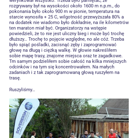
weryfikował wszystko. Trzeba było pamiętać, że
rozgrywany był na wysokości około 1600 m n.p.m., do
pokonania było około 900 m w pionie, temperatura na
starcie wynosiła + 25 C, wilgotność przewyższała 80% a
na dodatek nie wiadomo było dokładnie, na ile kilometrów
ten maraton miał być. Organizatorzy na wstępie
powiedzieli, że to nie jest uliczny bieg i może być trochę
dłuższy… Trochę to pojęcie względne, no ale cóż. Trzeba
było spiąć pośladki, zacisnąć zęby i zaprogramować
głowę na długą i ciężką walkę. W głowie nakreśliłem
sobie mapę trasy, znajome miejsca oraz te zagadkowe.
Tm samym podzieliłem sobie całość na kilka mniejszych
odcinków i na tym się koncentrowałem. Na małych
zadaniach i z tak zaprogramowaną głową ruszyłem na
trasę.
Ruszyliśmy…