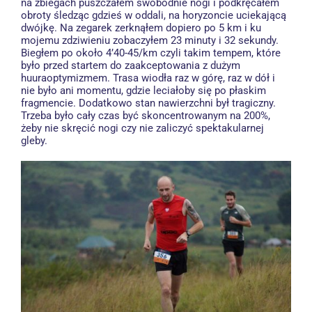
na zbiegach puszczałem swobodnie nogi i podkręcałem
obroty śledząc gdzieś w oddali, na horyzoncie uciekającą
dwójkę. Na zegarek zerknąłem dopiero po 5 km i ku
mojemu zdziwieniu zobaczyłem 23 minuty i 32 sekundy.
Biegłem po około 4’40-45/km czyli takim tempem, które
było przed startem do zaakceptowania z dużym
huuraoptymizmem. Trasa wiodła raz w górę, raz w dół i
nie było ani momentu, gdzie leciałoby się po płaskim
fragmencie. Dodatkowo stan nawierzchni był tragiczny.
Trzeba było cały czas być skoncentrowanym na 200%,
żeby nie skręcić nogi czy nie zaliczyć spektakularnej
gleby.