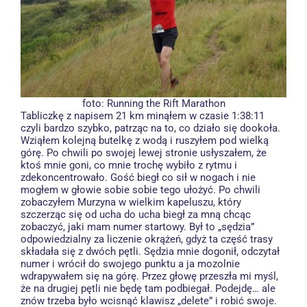
foto:
Running the Rift Marathon
Tabliczkę z napisem 21 km minąłem w czasie 1:38:11
czyli bardzo szybko, patrząc na to, co działo się dookoła.
Wziąłem kolejną butelkę z wodą i ruszyłem pod wielką
górę. Po chwili po swojej lewej stronie usłyszałem, że
ktoś mnie goni, co mnie trochę wybiło z rytmu i
zdekoncentrowało. Gość biegł co sił w nogach i nie
mogłem w głowie sobie sobie tego ułożyć. Po chwili
zobaczyłem Murzyna w wielkim kapeluszu, który
szczerząc się od ucha do ucha biegł za mną chcąc
zobaczyć, jaki mam numer startowy. Był to „sędzia”
odpowiedzialny za liczenie okrążeń, gdyż ta część trasy
składała się z dwóch pętli. Sędzia mnie dogonił, odczytał
numer i wrócił do swojego punktu a ja mozolnie
wdrapywałem się na górę. Przez głowę przeszła mi myśl,
że na drugiej pętli nie będę tam podbiegał. Podejdę… ale
znów trzeba było wcisnąć klawisz „delete” i robić swoje.