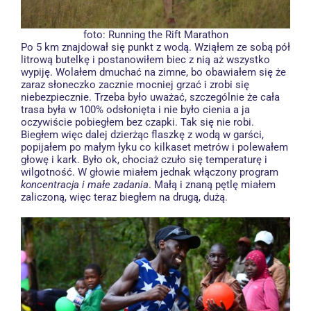
foto:
Running the Rift Marathon
Po 5 km znajdował się punkt z wodą. Wziąłem ze sobą pół
litrową butelkę i postanowiłem biec z nią aż wszystko
wypiję. Wolałem dmuchać na zimne, bo obawiałem się że
zaraz słoneczko zacznie mocniej grzać i zrobi się
niebezpiecznie. Trzeba było uważać, szczególnie że cała
trasa była w 100% odsłonięta i nie było cienia a ja
oczywiście pobiegłem bez czapki. Tak się nie robi.
Biegłem więc dalej dzierżąc flaszkę z wodą w garści,
popijałem po małym łyku co kilkaset metrów i polewałem
głowę i kark. Było ok, chociaż czuło się temperaturę i
wilgotność. W głowie miałem jednak włączony program
koncentracja i małe zadania
. Małą i znaną pętlę miałem
zaliczoną, więc teraz biegłem na drugą, dużą.