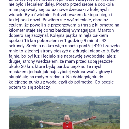
nie było i leciałem dalej. Prosto przed siebie a dookoła
mnie pojawiały się coraz nowe dzieciaki z kolejnych
wiosek. Było świetnie. Potrzebowałem takiego biegu i
takiej odskoczni. Bawiłem się wyśmienicie, chociaż
czułem, że powoli się przegrzewam a trasa z kilometra na
kilometr staje się coraz bardziej wymagająca. Maraton
dopiero się zaczynał. Kolejna piątka minęła całkiem
spoko i 15 km pokonałem w 1 godzinę 9 minut i 42
sekundy. Średnia na km więc spadła poniżej 4’40 i zaczęło
mnie to z jednej strony cieszyć a z drugiej niepokoić. Było
fajnie, bo był luz i leciało się naprawdę swobodnie, ale z
drugiej strony wiedziałem, że mam przed sobą jeszcze
około 30 km, które będą bardzo ciężkie. Te myśli
musiałem jednak jak najszybciej wykasować z głowy i
skupić się na małym zadaniu. Na dobiegnięciu do
kolejnego punktu z wodą, czyli do półmetka. Co będzie
potem to się zobaczy.