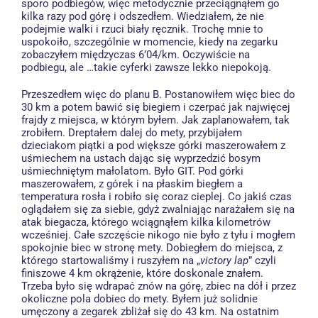
sporo podbiegów, więc metodycznie przeciągnąłem go
kilka razy pod górę i odszedłem. Wiedziałem, że nie
podejmie walki i rzuci biały ręcznik. Trochę mnie to
uspokoiło, szczególnie w momencie, kiedy na zegarku
zobaczyłem międzyczas 6’04/km. Oczywiście na
podbiegu, ale …takie cyferki zawsze lekko niepokoją.
Przeszedłem więc do planu B. Postanowiłem więc biec do
30 km a potem bawić się biegiem i czerpać jak najwięcej
frajdy z miejsca, w którym byłem. Jak zaplanowałem, tak
zrobiłem. Dreptałem dalej do mety, przybijałem
dzieciakom piątki a pod większe górki maszerowałem z
uśmiechem na ustach dając się wyprzedzić bosym
uśmiechniętym małolatom. Było GIT. Pod górki
maszerowałem, z górek i na płaskim biegłem a
temperatura rosła i robiło się coraz cieplej. Co jakiś czas
oglądałem się za siebie, gdyż zwalniając narażałem się na
atak biegacza, którego wciągnąłem kilka kilometrów
wcześniej. Całe szczęście nikogo nie było z tyłu i mogłem
spokojnie biec w stronę mety. Dobiegłem do miejsca, z
którego startowaliśmy i ruszyłem na „
victory lap
” czyli
finiszowe 4 km okrążenie, które doskonale znałem.
Trzeba było się wdrapać znów na górę, zbiec na dół i przez
okoliczne pola dobiec do mety. Byłem już solidnie
umęczony a zegarek zbliżał się do 43 km. Na ostatnim