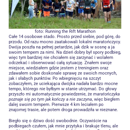
foto:
Running the Rift Marathon
Całe 14 osobowe stado. Prosto przed siebie, pod górę, do
przodu. Od razu mocno zaatakowali lokalni maratończycy.
Dwója poszła na pełnej petardzie, jak dzik w sosnę a ja
swoim tempem za nimi. Na dzień dobry był spory podbieg,
więc tym bardziej nie chciałem się zarzynać i wolałem
odczekać i obserwować całą sytuację. Znałem swoje
miejsce, wiedziałem gdzie jestem z treningiem oraz
zdawałem sobie doskonale sprawę ze swoich mocnych,
jak i słabych punktów. Po wbiegnięciu na szczyt
zobaczyłem, że uciekająca dwójka nadała bardzo mocne
tempo, którego nie byłbym w stanie utrzymać. Do głowy
przyszło mi automatycznie powiedzenie, że
maratończyka
poznaje się po tym jak kończy a nie zaczyna
, więc biegłem
dalej swoim tempem. Pierwsze 4 km leciałem po
znajomej trasie, ale potem droga prowadziła w nieznane.
Biegło się o dziwo dość swobodnie. Oczywiście na
podbiegach czułem, jak mnie przytyka i brakuje tlenu, ale