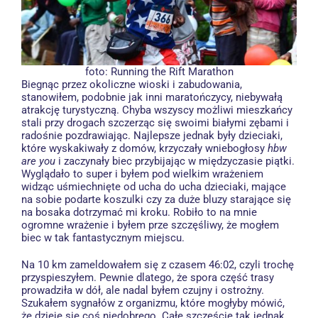
foto:
Running the Rift Marathon
Biegnąc przez okoliczne wioski i zabudowania,
stanowiłem, podobnie jak inni maratończycy, niebywałą
atrakcję turystyczną. Chyba wszyscy możliwi mieszkańcy
stali przy drogach szczerząc się swoimi białymi zębami i
radośnie pozdrawiając. Najlepsze jednak były dzieciaki,
które wyskakiwały z domów, krzyczały wniebogłosy
hbw
are you
i zaczynały biec przybijając w międzyczasie piątki.
Wyglądało to super i byłem pod wielkim wrażeniem
widząc uśmiechnięte od ucha do ucha dzieciaki, mające
na sobie podarte koszulki czy za duże bluzy starające się
na bosaka dotrzymać mi kroku. Robiło to na mnie
ogromne wrażenie i byłem prze szczęśliwy, że mogłem
biec w tak fantastycznym miejscu.
Na 10 km zameldowałem się z czasem 46:02, czyli trochę
przyspieszyłem. Pewnie dlatego, że spora część trasy
prowadziła w dół, ale nadal byłem czujny i ostrożny.
Szukałem sygnałów z organizmu, które mogłyby mówić,
że dzieje się coś niedobrego. Całe szczęście tak jednak