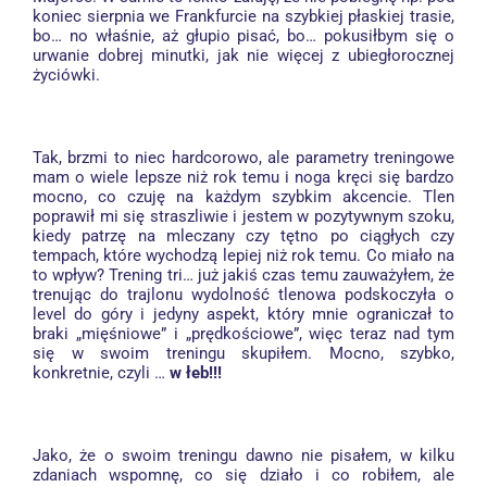
koniec sierpnia we Frankfurcie na szybkiej płaskiej trasie,
bo… no właśnie, aż głupio pisać, bo… pokusiłbym się o
urwanie dobrej minutki, jak nie więcej z ubiegłorocznej
życiówki.
Tak, brzmi to niec hardcorowo, ale parametry treningowe
mam o wiele lepsze niż rok temu i noga kręci się bardzo
mocno, co czuję na każdym szybkim akcencie. Tlen
poprawił mi się straszliwie i jestem w pozytywnym szoku,
kiedy patrzę na mleczany czy tętno po ciągłych czy
tempach, które wychodzą lepiej niż rok temu. Co miało na
to wpływ? Trening tri… już jakiś czas temu zauważyłem, że
trenując do trajlonu wydolność tlenowa podskoczyła o
level do góry i jedyny aspekt, który mnie ograniczał to
braki „mięśniowe” i „prędkościowe”, więc teraz nad tym
się w swoim treningu skupiłem. Mocno, szybko,
konkretnie, czyli …
w łeb!!!
Jako, że o swoim treningu dawno nie pisałem, w kilku
zdaniach wspomnę, co się działo i co robiłem, ale