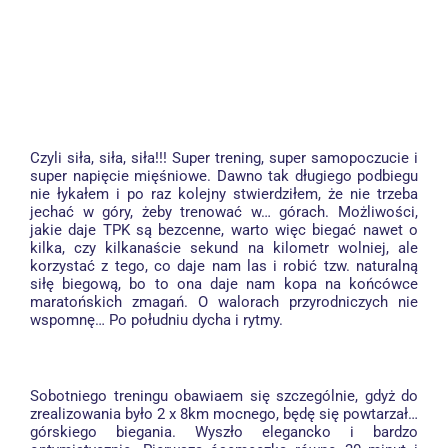
Czyli siła, siła, siła!!! Super trening, super samopoczucie i
super napięcie mięśniowe. Dawno tak długiego podbiegu
nie łykałem i po raz kolejny stwierdziłem, że nie trzeba
jechać w góry, żeby trenować w… górach. Możliwości,
jakie daje TPK są bezcenne, warto więc biegać nawet o
kilka, czy kilkanaście sekund na kilometr wolniej, ale
korzystać z tego, co daje nam las i robić tzw. naturalną
siłę biegową, bo to ona daje nam kopa na końcówce
maratońskich zmagań. O walorach przyrodniczych nie
wspomnę… Po południu dycha i rytmy.
Sobotniego treningu obawiaem się szczególnie, gdyż do
zrealizowania było 2 x 8km mocnego, będę się powtarzał…
górskiego biegania. Wyszło elegancko i bardzo