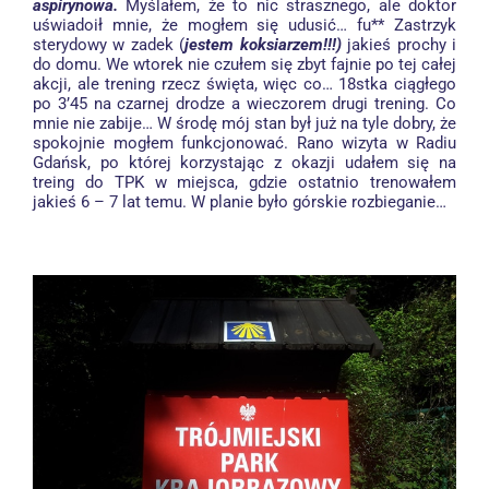
aspirynowa.
Myślałem, że to nic strasznego, ale doktor
uświadoił mnie, że mogłem się udusić… fu** Zastrzyk
sterydowy w zadek (
jestem koksiarzem!!!)
jakieś prochy i
do domu. We wtorek nie czułem się zbyt fajnie po tej całej
akcji, ale trening rzecz święta, więc co… 18stka ciągłego
po 3’45 na czarnej drodze a wieczorem drugi trening. Co
mnie nie zabije… W środę mój stan był już na tyle dobry, że
spokojnie mogłem funkcjonować. Rano wizyta w Radiu
Gdańsk, po której korzystając z okazji udałem się na
treing do TPK w miejsca, gdzie ostatnio trenowałem
jakieś 6 – 7 lat temu. W planie było górskie rozbieganie…