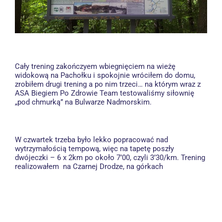
Cały trening zakończyem wbiegnięciem na wieżę
widokową na Pachołku i spokojnie wróciłem do domu,
zrobiłem drugi trening a po nim trzeci… na którym wraz z
ASA Biegiem Po Zdrowie Team testowaliśmy siłownię
„pod chmurką” na Bulwarze Nadmorskim.
W czwartek trzeba było lekko popracować nad
wytrzymałością tempową, więc na tapetę poszły
dwójeczki – 6 x 2km po około 7’00, czyli 3’30/km. Trening
realizowałem na Czarnej Drodze, na górkach