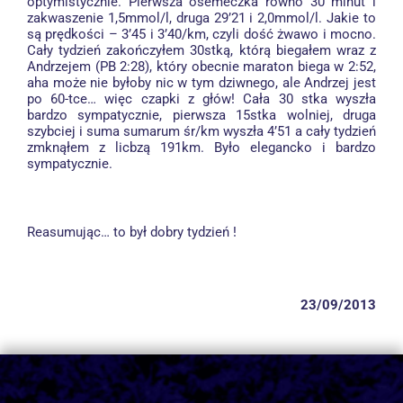
optymistycznie. Pierwsza ósemeczka równo 30 minut i
zakwaszenie 1,5mmol/l, druga 29’21 i 2,0mmol/l. Jakie to
są prędkości – 3’45 i 3’40/km, czyli dość żwawo i mocno.
Cały tydzień zakończyłem 30stką, którą biegałem wraz z
Andrzejem (PB 2:28), który obecnie maraton biega w 2:52,
aha może nie byłoby nic w tym dziwnego, ale Andrzej jest
po 60-tce… więc czapki z głów! Cała 30 stka wyszła
bardzo sympatycznie, pierwsza 15stka wolniej, druga
szybciej i suma sumarum śr/km wyszła 4’51 a cały tydzień
zmknąłem z licbzą 191km. Było elegancko i bardzo
sympatycznie.
Reasumując… to był dobry tydzień !
23/09/2013