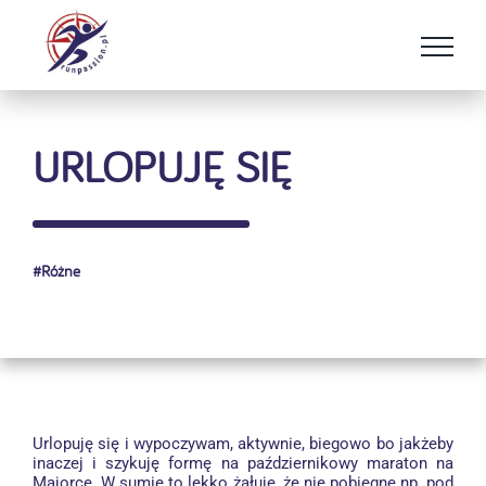
Przejdź
do
zawartości
URLOPUJĘ SIĘ
#
Różne
Urlopuję się i wypoczywam, aktywnie, biegowo bo jakżeby
inaczej i szykuję formę na październikowy maraton na
Majorce. W sumie to lekko żałuję, że nie pobiegnę np. pod