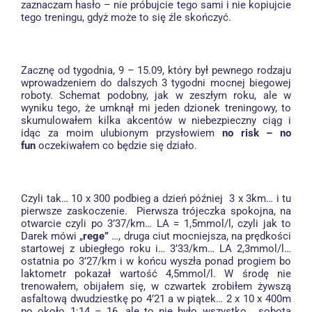
zaznaczam hasło – nie próbujcie tego sami i nie kopiujcie
tego treningu, gdyż może to się źle skończyć.
Zacznę od tygodnia, 9 – 15.09, który był pewnego rodzaju
wprowadzeniem do dalszych 3 tygodni mocnej biegowej
roboty. Schemat podobny, jak w zeszłym roku, ale w
wyniku tego, że umknął mi jeden dzionek treningowy, to
skumulowałem kilka akcentów w niebezpieczny ciąg i
idąc za moim ulubionym przysłowiem
no risk – no
fun
oczekiwałem co będzie się działo.
Czyli tak… 10 x 300 podbieg a dzień później 3 x 3km… i tu
pierwsze zaskoczenie. Pierwsza trójeczka spokojna, na
otwarcie czyli po 3’37/km… LA = 1,5mmol/l, czyli jak to
Darek mówi „
rege”
…, druga ciut mocniejsza, na prędkości
startowej z ubiegłego roku i… 3’33/km… LA 2,3mmol/l…
ostatnia po 3’27/km i w końcu wyszła ponad progiem bo
laktometr pokazał wartość 4,5mmol/l. W środę nie
trenowałem, obijałem się, w czwartek zrobiłem żywszą
asfaltową dwudziestkę po 4’21 a w piątek… 2 x 10 x 400m
po około 1:14 – 16, ale to nie było wszystko… sobota