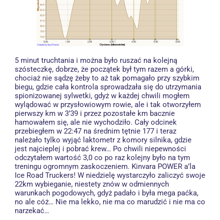
5 minut truchtania i można było ruszać na kolejną
szósteczkę, dobrze, że początek był tym razem a górki,
chociaż nie sądzę żeby to aż tak pomagało przy szybkim
biegu, gdzie cała kontrola sprowadzała się do utrzymania
spionizowanej sylwetki, gdyż w każdej chwili mogłem
wylądować w przysłowiowym rowie, ale i tak otworzyłem
pierwszy km w 3’39 i przez pozostałe km bacznie
hamowałem się, ale nie wychodziło. Cały odcinek
przebiegłem w 22:47 na średnim tętnie 177 i teraz
należało tylko wyjąć laktometr z komory silnika, gdzie
jest najcieplej i pobrać krew… Po chwili niepewności
odczytałem wartość 3,0 co po raz kolejny było na tym
treningu ogromnym zaskoczeniem. Kinvara POWER a’la
Ice Road Truckers! W niedzielę wystarczyło zaliczyć swoje
22km wybieganie, niestety znów w odmiennych
warunkach pogodowych, gdyż padało i była mega paćka,
no ale cóż… Nie ma lekko, nie ma co marudzić i nie ma co
narzekać…