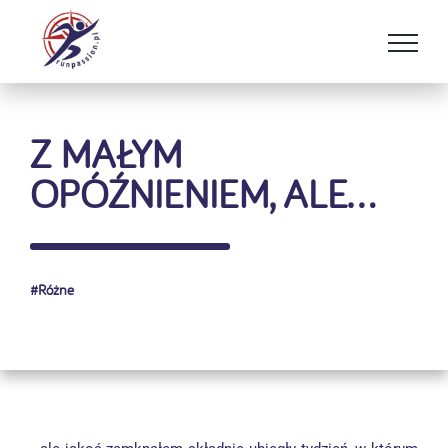
Przejdź
do
zawartości
Z MAŁYM
OPÓŹNIENIEM, ALE…
#
Różne