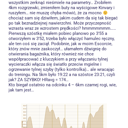
wszystkim zerknąć nieśmiele na parametry… Zrobiłem
4km rozgrzewki, zmieniłem buty na wyścigowe Kinvary i
ruszyłem… nie muszę chyba mówić, że za mocno
chociaż sam się dziwiłem, jakim cudem da się tak biegać
po tak beznadziejnej nawierzchni. Może przyczepność
wzrasta wraz ze wzrostem prędkości? hmmmmmmm……
Pierwszą szóstkę miałem pobiec planowo po 3’55 a
otworzyłem w 3’52, trzeba było włączyć hamulec ręczny,
ale ten coś się zaciął. Podobnie, jak w moim Escorcie,
który znów mnie zaskoczył… ułamałem dźwignię do
otwierania bagażnika, który również nie chce
współpracować z kluczykiem a przy włączaniu tylnej
wycieraczki włącza się światło przeciw mgielne i
ogrzewanie tylnej szyby (tylko kontrolka)… ale wracając
do treningu. Na 5km było 19:22 a na szóstce 23:21, czyli
jak? ZA SZYBKO! HRavg = 174…
Kto biegał ostatnio na odcinku 4 – 6km czarnej rogi, wie,
jak tam jest…