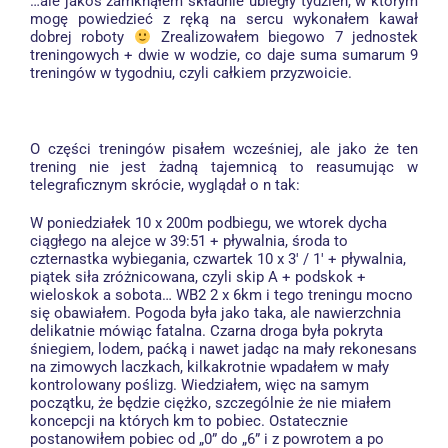
…ale jakoś zamknąłem składnie ubiegły tydzień, w którym
mogę powiedzieć z ręką na sercu wykonałem kawał
dobrej roboty
Zrealizowałem biegowo 7 jednostek
treningowych + dwie w wodzie, co daje suma sumarum 9
treningów w tygodniu, czyli całkiem przyzwoicie.
O części treningów pisałem wcześniej, ale jako że ten
trening nie jest żadną tajemnicą to reasumując w
telegraficznym skrócie, wyglądał o n tak:
W poniedziałek 10 x 200m podbiegu, we wtorek dycha
ciągłego na alejce w 39:51 + pływalnia, środa to
czternastka wybiegania, czwartek 10 x 3′ / 1′ + pływalnia,
piątek siła zróżnicowana, czyli skip A + podskok +
wieloskok a sobota… WB2 2 x 6km i tego treningu mocno
się obawiałem. Pogoda była jako taka, ale nawierzchnia
delikatnie mówiąc fatalna. Czarna droga była pokryta
śniegiem, lodem, paćką i nawet jadąc na mały rekonesans
na zimowych laczkach, kilkakrotnie wpadałem w mały
kontrolowany poślizg. Wiedziałem, więc na samym
początku, że będzie ciężko, szczególnie że nie miałem
koncepcji na których km to pobiec. Ostatecznie
postanowiłem pobiec od „0” do „6” i z powrotem a po