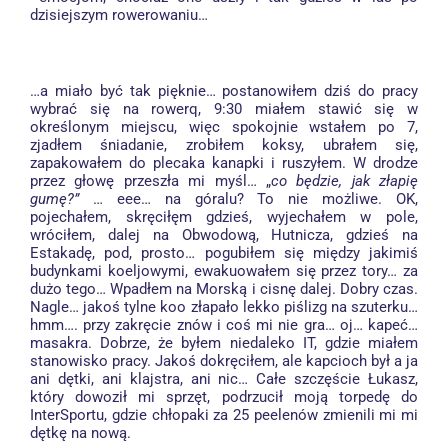
dzisiejszym rowerowaniu…
…a miało być tak pięknie… postanowiłem dziś do pracy
wybrać się na rowerq, 9:30 miałem stawić się w
określonym miejscu, więc spokojnie wstałem po 7,
zjadłem śniadanie, zrobiłem koksy, ubrałem się,
zapakowałem do plecaka kanapki i ruszyłem. W drodze
przez głowę przeszła mi myśl… „
co będzie, jak złapię
gumę?”
… eee… na góralu? To nie możliwe. OK,
pojechałem, skręciłęm gdzieś, wyjechałem w pole,
wróciłem, dalej na Obwodową, Hutnicza, gdzieś na
Estakadę, pod, prosto… pogubiłem się między jakimiś
budynkami koeljowymi, ewakuowałem się przez tory… za
dużo tego… Wpadłem na Morską i cisnę dalej. Dobry czas.
Nagle… jakoś tylne koo złapało lekko piślizg na szuterku…
hmm…. przy zakręcie znów i coś mi nie gra… oj… kapeć…
masakra. Dobrze, że byłem niedaleko IT, gdzie miałem
stanowisko pracy. Jakoś dokręciłem, ale kapcioch był a ja
ani dętki, ani klajstra, ani nic… Całe szczęście Łukasz,
który dowoził mi sprzęt, podrzucił moją torpedę do
InterSportu, gdzie chłopaki za 25 peelenów zmienili mi mi
dętkę na nową.