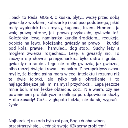
…back to Reda. GOSiR, Olkuska, płyty… widzę przed sobą
gwiazdę z wózkiem, koleżankę i coś pso podobnego, jakiś
mały wypierdek bez smyczy, kagańca, luzem. Hmmm… ja
walę prawą stronę, jak prawo przykazało, gwiazda też.
Koleżanka lewą, namiastka kundla środkiem… redukcja,
odbicie na lewo, koleżanka gwiazdy na prawo – kundel
pod koła, prawie… hamulec… dog stop… Suchy leży a
mogłem zwierza rozjechać… Leżę, a gwiazdy nic. To
zaczęła się słowna przepychanka… było ostro i grubo…
gwiazdy nic sobie z tego nie robiły, gwiazda, jak gwiazda,
albo raczej święta krowa… masakra. Z perspektywy czasu
myślę, że biedna psina mała więcej intelektu i rozumu niż
te dwie idiotki, ale tylko takie określenie i to
najłagodniejsze jaki mi na myśl przychodzi… Łapa jeszcze
mnie boli, mam lekkie obtarcie, cóż… Nie wiem, czy nie
powinienem profilaktycznie callnąć po odpowidnie służby
–
dla zasady!
Cóż… z głupotą ludzką nie da się wygrać…
życie…
Najbardziej szkoda było mi psa, Bogu ducha winen,
przestraszył się… Jednak swoje 62kaemy zrobiłem!