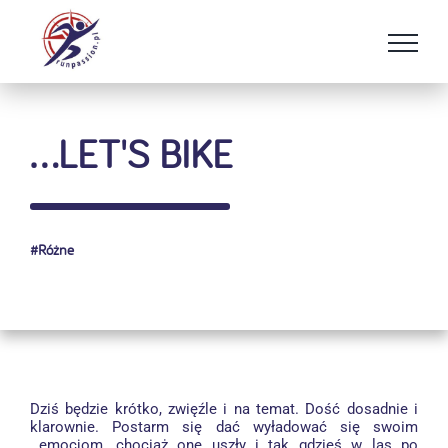
Przejdź
do
zawartości
…LET'S BIKE
#
Różne
Dziś będzie krótko, zwięźle i na temat. Dość dosadnie i
klarownie. Postarm się dać wyładować się swoim
emocjom, chociaż one uszły i tak gdzieś w las po