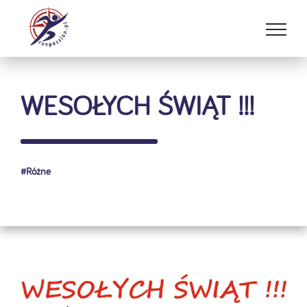
Przejdź
do
zawartości
WESOŁYCH ŚWIĄT !!!
#
Różne