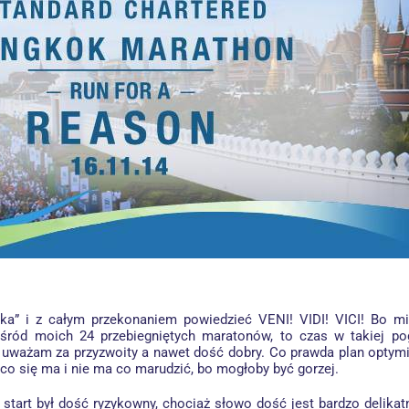
a” i z całym przekonaniem powiedzieć VENI! VIDI! VICI! Bo m
wśród moich 24 przebiegniętych maratonów, to czas w takiej pog
uważam za przyzwoity a nawet dość dobry. Co prawda plan optymis
i, co się ma i nie ma co marudzić, bo mogłoby być gorzej.
n start był dość ryzykowny, chociaż słowo dość jest bardzo deli