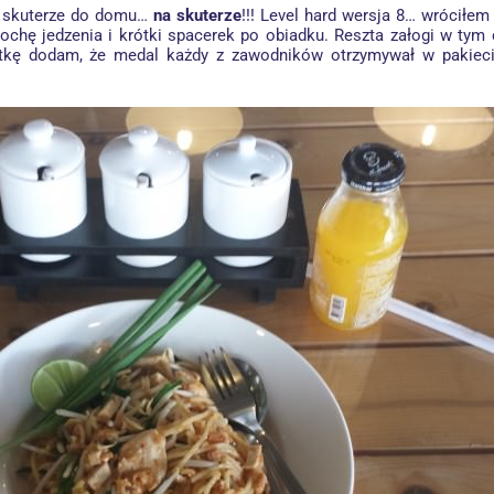
a skuterze do domu…
na skuterze
!!! Level hard wersja 8… wróciłem
trochę jedzenia i krótki spacerek po obiadku. Reszta załogi w tym 
tkę dodam, że medal każdy z zawodników otrzymywał w pakieci