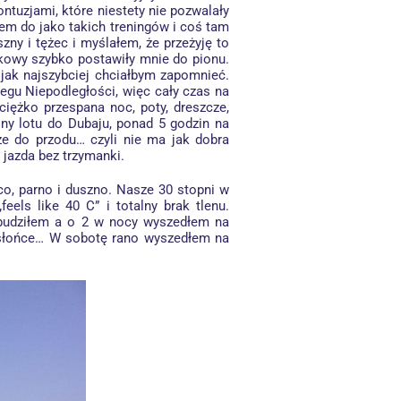
ntuzjami, które niestety nie pozwalały
łem do jako takich treningów i coś tam
zny i tężec i myślałem, że przeżyję to
zkowy szybko postawiły mnie do pionu.
jak najszybciej chciałbym zapomnieć.
egu Niepodległości, więc cały czas na
ciężko przespana noc, poty, dreszcze,
iny lotu do Dubaju, ponad 5 godzin na
ze do przodu… czyli nie ma jak dobra
 jazda bez trzymanki.
o, parno i duszno. Nasze 30 stopni w
els like 40 C” i totalny brak tlenu.
ę budziłem a o 2 w nocy wyszedłem na
o słońce… W sobotę rano wyszedłem na