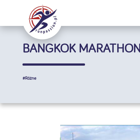
Przejdź
do
zawartości
BANGKOK MARATHON
#
Różne