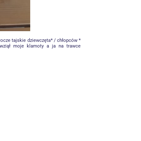
rocze tajskie dziewczęta* / chłopców *
k wziął moje klamoty a ja na trawce