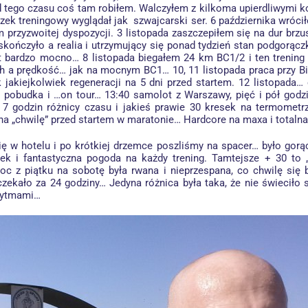
 tego czasu coś tam robiłem. Walczyłem z kilkoma upierdliwymi ko
ek treningowy wyglądał jak szwajcarski ser. 6 października wróci
przyzwoitej dyspozycji. 3 listopada zaszczepiłem się na dur brzus
skończyło a realia i utrzymujący się ponad tydzień stan podgorąc
 bardzo mocno… 8 listopada biegałem 24 km BC1/2 i ten trening 
h a prędkość… jak na mocnym BC1… 10, 11 listopada praca przy Bi
 jakiejkolwiek regeneracji na 5 dni przed startem. 12 listopada… 
00 pobudka i …on tour… 13:40 samolot z Warszawy, pięć i pół godz
, 7 godzin różnicy czasu i jakieś prawie 30 kresek na termometr
a „chwilę” przed startem w maratonie… Hardcore na maxa i totalna
 w hotelu i po krótkiej drzemce poszliśmy na spacer… było gorąc
k i fantastyczna pogoda na każdy trening. Tamtejsze + 30 to „fe
oc z piątku na sobotę była rwana i nieprzespana, co chwilę si
czekało za 24 godziny… Jedyna różnica była taka, że nie świecił
 rytmami…