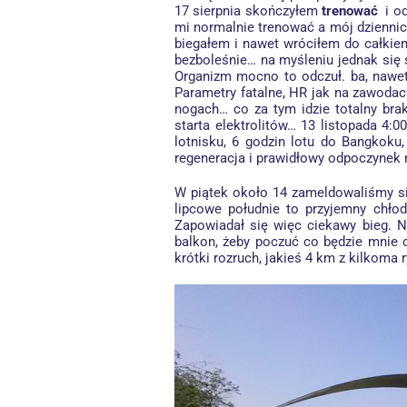
17 sierpnia skończyłem
trenować
i od
mi normalnie trenować a mój dziennicz
biegałem i nawet wróciłem do całkiem 
bezboleśnie… na myśleniu jednak się 
Organizm mocno to odczuł. ba, nawet
Parametry fatalne, HR jak na zawodac
nogach… co za tym idzie totalny brak
starta elektrolitów… 13 listopada 4:
lotnisku, 6 godzin lotu do Bangkoku
regeneracja i prawidłowy odpoczynek n
W piątek około 14 zameldowaliśmy się
lipcowe południe to przyjemny chłode
Zapowiadał się więc ciekawy bieg. N
balkon, żeby poczuć co będzie mnie 
krótki rozruch, jakieś 4 km z kilkoma