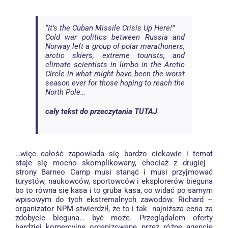
“It’s the Cuban Missile Crisis Up Here!”
Cold war politics between Russia and
Norway left a group of polar marathoners,
arctic skiers, extreme tourists, and
climate scientists in limbo in the Arctic
Circle in what might have been the worst
season ever for those hoping to reach the
North Pole…
cały tekst do przeczytania
TUTAJ
…więc całość zapowiada się bardzo ciekawie i temat
staje się mocno skomplikowany, chociaż z drugiej
strony Barneo Camp musi stanąć i musi przyjmować
turystów, naukowców, sportowców i eksplorerów bieguna
bo to równa się kasa i to gruba kasa, co widać po samym
wpisowym do tych ekstremalnych zawodów. Richard –
organizator NPM stwierdził, że to i tak najniższa cena za
zdobycie bieguna… być może. Przeglądałem oferty
bardziej komercyjne organizowane przez różne agencje