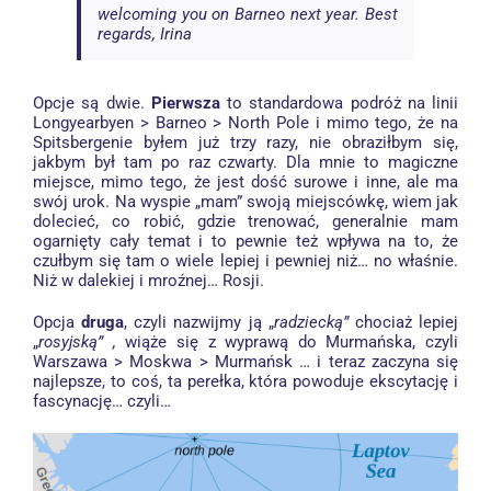
welcoming you on Barneo next year. Best
regards, Irina
Opcje są dwie.
Pierwsza
to standardowa podróż na linii
Longyearbyen > Barneo > North Pole i mimo tego, że na
Spitsbergenie byłem już trzy razy, nie obraziłbym się,
jakbym był tam po raz czwarty. Dla mnie to magiczne
miejsce, mimo tego, że jest dość surowe i inne, ale ma
swój urok. Na wyspie „mam” swoją miejscówkę, wiem jak
dolecieć, co robić, gdzie trenować, generalnie mam
ogarnięty cały temat i to pewnie też wpływa na to, że
czułbym się tam o wiele lepiej i pewniej niż… no właśnie.
Niż w dalekiej i mroźnej… Rosji.
Opcja
druga
, czyli nazwijmy ją „
radziecką”
chociaż lepiej
„
rosyjską” ,
wiąże się z wyprawą do Murmańska, czyli
Warszawa > Moskwa > Murmańsk … i teraz zaczyna się
najlepsze, to coś, ta perełka, która powoduje ekscytację i
fascynację… czyli…