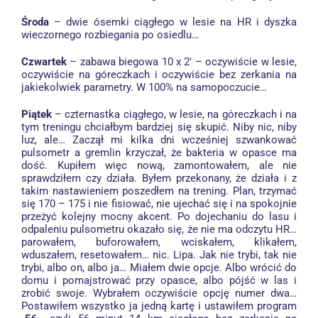
Środa
– dwie ósemki ciągłego w lesie na HR i dyszka
wieczornego rozbiegania po osiedlu…
Czwartek
– zabawa biegowa 10 x 2′ – oczywiście w lesie,
oczywiście na góreczkach i oczywiście bez zerkania na
jakiekolwiek parametry. W 100% na samopoczucie…
Piątek
– czternastka ciągłego, w lesie, na góreczkach i na
tym treningu chciałbym bardziej się skupić. Niby nic, niby
luz, ale… Zaczął mi kilka dni wcześniej szwankować
pulsometr a gremlin krzyczał, że bakteria w opasce ma
dość. Kupiłem więc nową, zamontowałem, ale nie
sprawdziłem czy działa. Byłem przekonany, że działa i z
takim nastawieniem poszedłem na trening. Plan, trzymać
się 170 – 175 i nie fisiować, nie ujechać się i na spokojnie
przeżyć kolejny mocny akcent. Po dojechaniu do lasu i
odpaleniu pulsometru okazało się, że nie ma odczytu HR…
parowałem, buforowałem, wciskałem, klikałem,
wduszałem, resetowałem… nic. Lipa. Jak nie trybi, tak nie
trybi, albo on, albo ja… Miałem dwie opcje. Albo wrócić do
domu i pomajstrować przy opasce, albo pójść w las i
zrobić swoje. Wybrałem oczywiście opcję numer dwa…
Postawiłem wszystko ja jedną kartę i ustawiłem program