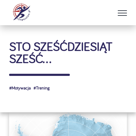
Przejdź
do
zawartości
STO SZEŚĆDZIESIĄT
SZEŚĆ…
#
Motywacja
#
Trening
Pokaż
większy
obrazek