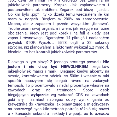
„
56
„, czyli 56 minut 14 km ciągłego bez zerkania na
jakiekolwiek parametry. Kropka. Jak zaplanowałem i
postanowiłem tak zrobiłem. Zegarek pod bluzę i jazda…
Co km było „pip” i tylko dzięki temu wiedziałem ile km
mam w nogach. Biegłem w 200% na samopoczucie.
Mocno, ale z zapasem i przede wszystkim „tlenowo”.
Trochę znam swój organizm i wiem, jak reaguje na różne
obciążenia. Kiedy jest pod korek i na full a kiedy jest
zapas i równowaga. Ogarnąłem 14 piknięć i nacisnąłem
przycisk STOP. Wyszło… 55’28, czyli o 32 sekundy
szybciej, niż planowałem a laktometr wskazał 2,2 mmol/l.
Idealnie i to bez kontroli jakichkolwiek parametrów.
Dlaczego o tym piszę? Z jednego prostego powodu.
Nie
jestem i nie chcę być NIEWOLNIKIEM
zegarków
jakiejkolwiek maści i marki. Biegając kiedyś akcenty na
szosie, kontrolowałem odcinki co 500m i właśnie w taki
sposób nauczyłem się biegać równo na zadanych
tempach. To procentowało i nadal procentuje właśnie na
zawodach oraz na treningach. Sporo osób
biegających
wyłącznie
wg wskazań GPS na zawodach
gubi się i zamiast nabiegać dobry wynik, gania od
krawężnika do krawężnika jak pijany zając a międzyczasy
na poszczególnych kilometrach potrafią różnić się nawet
o kilkanaście sekund a niekiedy i więcej… co to oznacza