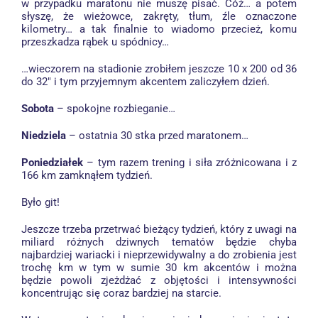
w przypadku maratonu nie muszę pisać. Cóż… a potem
słyszę, że wieżowce, zakręty, tłum, źle oznaczone
kilometry… a tak finalnie to wiadomo przecież, komu
przeszkadza rąbek u spódnicy…
…wieczorem na stadionie zrobiłem jeszcze 10 x 200 od 36
do 32″ i tym przyjemnym akcentem zaliczyłem dzień.
Sobota
– spokojne rozbieganie…
Niedziela
– ostatnia 30 stka przed maratonem…
Poniedziałek
– tym razem trening i siła zróżnicowana i z
166 km zamknąłem tydzień.
Było git!
Jeszcze trzeba przetrwać bieżący tydzień, który z uwagi na
miliard różnych dziwnych tematów będzie chyba
najbardziej wariacki i nieprzewidywalny a do zrobienia jest
trochę km w tym w sumie 30 km akcentów i można
będzie powoli zjeżdżać z objętości i intensywności
koncentrując się coraz bardziej na starcie.