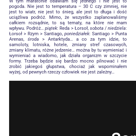
W tym maratonie obawiam się jednego i nie jest to
pogoda. Nie jest to temperatura – 30 C czy zimniej, nie
jest to wiatr, nie jest to śnieg, ale jest to długa i dość
uciążliwa podróż. Mimo, że wszystko zaplanowaliśmy
całkiem rozsądnie, to są tematy, na które nie mam
wpływu. Podróż…
piątek
: Reda > Łorsoł,
sobota
/
niedziela
:
Łorsoł > Rzym > Santiago,
poniedziałek
: Santiago > Punta
Arenas,
środa
> Antarktyda… a co za tym idzie, to
samoloty, lotniska, hotele, zmiany stref czasowych,
zmiany klimatu, różne jedzenie… można by tu wymieniać i
wymieniać a wiadomo, jak działa organizm w szczycie
formy. Trzeba będzie się bardzo mocno pilnować i nie
zrobić jakiegoś głupstwa, chociaż jak wspominałem
wyżej, od pewnych rzeczy człowiek nie jest zależny…