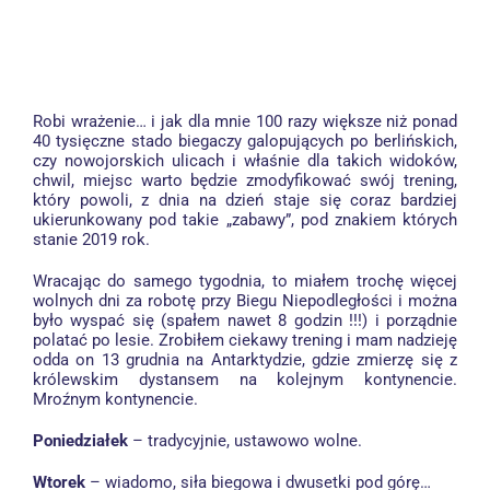
Robi wrażenie… i jak dla mnie 100 razy większe niż ponad
40 tysięczne stado biegaczy galopujących po berlińskich,
czy nowojorskich ulicach i właśnie dla takich widoków,
chwil, miejsc warto będzie zmodyfikować swój trening,
który powoli, z dnia na dzień staje się coraz bardziej
ukierunkowany pod takie „zabawy”, pod znakiem których
stanie 2019 rok.
Wracając do samego tygodnia, to miałem trochę więcej
wolnych dni za robotę przy Biegu Niepodległości i można
było wyspać się (spałem nawet 8 godzin !!!) i porządnie
polatać po lesie. Zrobiłem ciekawy trening i mam nadzieję
odda on 13 grudnia na Antarktydzie, gdzie zmierzę się z
królewskim dystansem na kolejnym kontynencie.
Mroźnym kontynencie
.
Poniedziałek
– tradycyjnie, ustawowo wolne.
Wtorek
– wiadomo, siła biegowa i dwusetki pod górę…