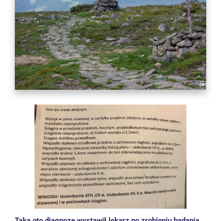
Taką oto
diagnozę wystawił lekarz po zrobieniu badania