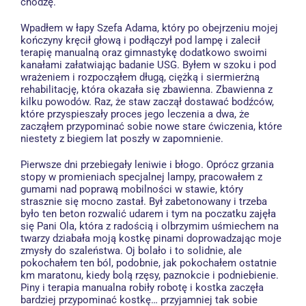
chodzę.
Wpadłem w łapy Szefa Adama, który po obejrzeniu mojej
kończyny kręcił głową i podłączył pod lampę i zalecił
terapię manualną oraz gimnastykę dodatkowo swoimi
kanałami załatwiając badanie USG. Byłem w szoku i pod
wrażeniem i rozpocząłem długą, ciężką i siermierżną
rehabilitację, która okazała się zbawienna. Zbawienna z
kilku powodów. Raz, że staw zaczął dostawać bodźców,
które przyspieszały proces jego leczenia a dwa, że
zacząłem przypominać sobie nowe stare ćwiczenia, które
niestety z biegiem lat poszły w zapomnienie.
Pierwsze dni przebiegały leniwie i błogo. Oprócz grzania
stopy w promieniach specjalnej lampy, pracowałem z
gumami nad poprawą mobilności w stawie, który
strasznie się mocno zastał. Był zabetonowany i trzeba
było ten beton rozwalić udarem i tym na poczatku zajęła
się Pani Ola, która z radością i olbrzymim uśmiechem na
twarzy dziabała moją kostkę pinami doprowadzając moje
zmysły do szaleństwa. Oj bolało i to solidnie, ale
pokochałem ten ból, podobnie, jak pokochałem ostatnie
km maratonu, kiedy bolą rzęsy, paznokcie i podniebienie.
Piny i terapia manualna robiły robotę i kostka zaczęła
bardziej przypominać kostkę… przyjamniej tak sobie