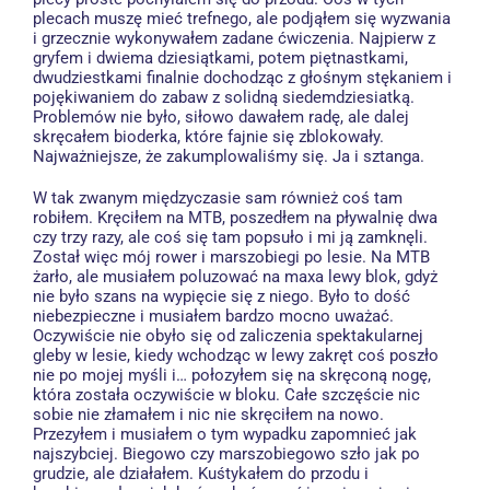
plecach muszę mieć trefnego, ale podjąłem się wyzwania
i grzecznie wykonywałem zadane ćwiczenia. Najpierw z
gryfem i dwiema dziesiątkami, potem piętnastkami,
dwudziestkami finalnie dochodząc z głośnym stękaniem i
pojękiwaniem do zabaw z solidną siedemdziesiatką.
Problemów nie było, siłowo dawałem radę, ale dalej
skręcałem bioderka, które fajnie się zblokowały.
Najważniejsze, że zakumplowaliśmy się. Ja i sztanga.
W tak zwanym międzyczasie sam również coś tam
robiłem. Kręciłem na MTB, poszedłem na pływalnię dwa
czy trzy razy, ale coś się tam popsuło i mi ją zamknęli.
Został więc mój rower i marszobiegi po lesie. Na MTB
żarło, ale musiałem poluzować na maxa lewy blok, gdyż
nie było szans na wypięcie się z niego. Było to dość
niebezpieczne i musiałem bardzo mocno uważać.
Oczywiście nie obyło się od zaliczenia spektakularnej
gleby w lesie, kiedy wchodząc w lewy zakręt coś poszło
nie po mojej myśli i… połozyłem się na skręconą nogę,
która została oczywiście w bloku. Całe szczęście nic
sobie nie złamałem i nic nie skręciłem na nowo.
Przezyłem i musiałem o tym wypadku zapomnieć jak
najszybciej. Biegowo czy marszobiegowo szło jak po
grudzie, ale działałem. Kuśtykałem do przodu i