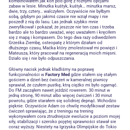
kombinowałem jak koń pod górę z różnymi opcjami
zabaw w lesie. Minutka kuśtyk, kuśtyk… minutka marsz,
dwie, trzy, cztery… walczyłem. Oczywiście nie byłbym
sobą, gdybym po jakimś czasie nie wziął mapy i nie
poszedł z nią do lasu. Las jednak szybko mnie
zweryfikował i pokazał, że jeszcze nie ten czas i trzeba
bardzo ale to bardzo uważać, więc uważałem i kręciłem
się z mapą i kompasem. Do tego dwa razy odiwedzilem
Grześka Ziembę, osteopatę z którym działam od
dłuższego czasu, Maćka który zmolestował mi powięzi i
Mateusza, który pracował na regeneracją moich mięsni.
Działo się i nie było odpuszczania.
Główny nacisk jednak kładliśmy na poprawę
funkcjonalności w
Factory Med
gdzie stałem się stałym
gościem a dzień bez ćwiczeń w kameralnej piwnicy
sprawiał, że czułem pustkę, ktrą ciężko mi było ogarnąć.
Do FM zacząłem nawet jeździć rowerem. 30 minut w
jedną stronę, 90 minut albo więcej ćwiczeń i 30 minut
powrotu, gdzie starałem się solidniej depnąć. Wchodzio
pięknie. Oczywiście Adam co chwilę modyfikował zestaw
ćwiczeń sprawiając, że z treningu na trening
wykonywałem cora ztrudniejsze ewolucie a poziom mojej
siły, stabilizacji i szeroko pojętej sprawności stawał sie
coraz wyższy. Niestety na Igrzyska Olimpijskie do Tokio