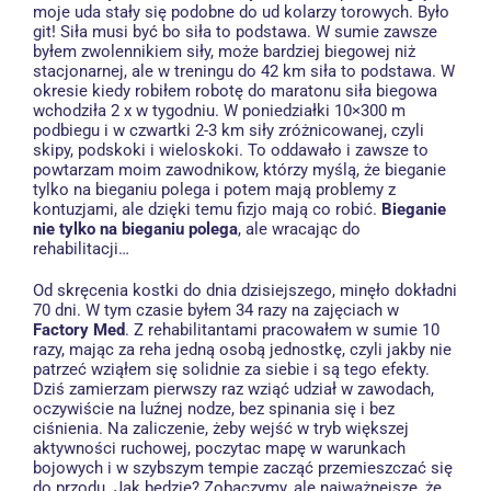
moje uda stały się podobne do ud kolarzy torowych. Było
git! Siła musi być bo siła to podstawa. W sumie zawsze
byłem zwolennikiem siły, może bardziej biegowej niż
stacjonarnej, ale w treningu do 42 km siła to podstawa. W
okresie kiedy robiłem robotę do maratonu siła biegowa
wchodziła 2 x w tygodniu. W poniedziałki 10×300 m
podbiegu i w czwartki 2-3 km siły zróżnicowanej, czyli
skipy, podskoki i wieloskoki. To oddawało i zawsze to
powtarzam moim zawodnikow, którzy myślą, że bieganie
tylko na bieganiu polega i potem mają problemy z
kontuzjami, ale dzięki temu fizjo mają co robić.
Bieganie
nie tylko na bieganiu polega
, ale wracając do
rehabilitacji…
Od skręcenia kostki do dnia dzisiejszego, minęło dokładni
70 dni. W tym czasie byłem 34 razy na zajęciach w
Factory Med
. Z rehabilitantami pracowałem w sumie 10
razy, mając za reha jedną osobą jednostkę, czyli jakby nie
patrzeć wziąłem się solidnie za siebie i są tego efekty.
Dziś zamierzam pierwszy raz wziąć udział w zawodach,
oczywiście na luźnej nodze, bez spinania się i bez
ciśnienia. Na zaliczenie, żeby wejść w tryb większej
aktywności ruchowej, poczytac mapę w warunkach
bojowych i w szybszym tempie zacząć przemieszczać się
do przodu. Jak będzie? Zobaczymy, ale najważnejsze, że