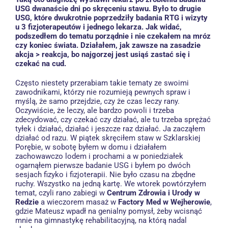
USG dwanaście dni po skręceniu stawu. Było to drugie
USG, które dwukrotnie poprzedziły badania RTG i wizyty
u 3 fizjoterapeutów i jednego lekarza. Jak widać,
podszedłem do tematu porządnie i nie czekałem na mróz
czy koniec świata. Działałem, jak zawsze na zasadzie
akcja > reakcja, bo najgorzej jest usiąś zastać się i
czekać na cud.
Często niestety przerabiam takie tematy ze swoimi
zawodnikami, którzy nie rozumieją pewnych spraw i
myślą, że samo przejdzie, czy że czas leczy rany.
Oczywiście, że leczy, ale bardzo powoli i trzeba
zdecydować, czy czekać czy działać, ale tu trzeba sprężać
tyłek i działać, działać i jeszcze raz działać. Ja zacząłem
działać od razu. W piątek skręciłem staw w Szklarskiej
Porębie, w sobotę byłem w domu i działałem
zachowawczo lodem i prochami a w poniedziałek
ogarnąłem pierwsze badanie USG i byłem po dwóch
sesjach fizyko i fizjoterapii. Nie było czasu na zbędne
ruchy. Wszystko na jedną kartę. We wtorek powtórzyłem
temat, czyli rano zabiegi w
Centrum Zdrowia i Urody w
Redzie
a wieczorem masaż w
Factory Med w Wejherowie
,
gdzie Mateusz wpadł na genialny pomysł, żeby wcisnąć
mnie na gimnastykę rehabilitacyjną, na którą nadal