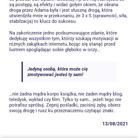
są postępy, są efekty i widać gołym okiem, że obrana
droga przez Adama była i jest słuszną drogą, która
utwierdziła mnie w przekonaniu, że 3 x S (sprawność, siła,
stabilzacja) to klucz do sukcesu.
Na zakończenie jedno podsumowujące zdanie, które
dedykuję wszystkim tym, którzy szukają motywacji w
różnych zakątkach internetu, bojąc się stanąć przed
lustrem spoglądając sobie głęboko w oczy…
Jedyną osobą, która może cię
zmotywować jesteś ty sam!
…nie żadna mądra korpo książka, nie żaden mądry blog,
teledysk, wykład czy film. Tylko ty sam… jeżeli tego nie
potrafisz spróbuj. Zepnij pośladki, zaciśnij zęby, obierz
swoją drogę i rusz ku przeznaczeniu czytając znaki.
13/08/2021
,