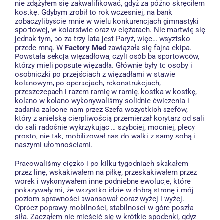
nie zdążyłem się zakwalifikować, gdyż za późno skręciłem
kostkę. Gdybym zrobił to rok wczesniej, na bank
zobaczylibyście mnie w wielu konkurencjach gimnastyki
sportowej, w kolarstwie oraz w ciężarach. Nie martwię się
jednak tym, bo za trzy lata jest Paryż, więc… wsyztsko
przede mną. W
Factory Med
zawiązała się fajna ekipa.
Powstała sekcja więzadłowa, czyli osób ba sportowców,
którzy mieli popsute więzadła. Głównie były to osoby i
osobniczki po przejściach z więzadłami w stawie
kolanowym, po operacjach, rekonstrukcjach,
przeszczepach i razem ramię w ramię, kostka w kostkę,
kolano w kolano wykonywaliśmy solidnie ćwiczenia i
zadania zalcone nam przez Szefa wszystkich szefów,
który z anielską cierpliwością przemierzał korytarz od sali
do sali radośnie wykrzykując … szybciej, mocniej, plecy
prosto, nie tak, mobilizował nas do walki z samy sobą i
naszymi ułomnościami.
Pracowaliśmy cięzko i po kilku tygodniach skakałem
przez linę, wskakiwałem na piłkę, przeskakiwałem przez
worek i wykonywałem inne podniebne ewolucje, które
pokazywały mi, że wszystko idzie w dobrą stronę i mój
poziom sprawności awansował coraz wyżej i wyżej.
Oprócz poprawy mobilności, stabilności w góre poszła
siła. Zacząłem nie mieścić się w krótkie spodenki, gdyz