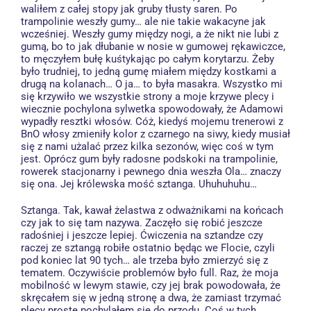
waliłem z całej stopy jak gruby tłusty saren. Po
trampolinie weszły gumy… ale nie takie wakacyne jak
wcześniej. Weszły gumy między nogi, a że nikt nie lubi z
gumą, bo to jak dłubanie w nosie w gumowej rękawiczce,
to męczyłem bułę kuśtykając po całym korytarzu. Żeby
było trudniej, to jedną gumę miałem między kostkami a
drugą na kolanach… O ja… to była masakra. Wszystko mi
się krzywiło we wszystkie strony a moje krzywe plecy i
wiecznie pochylona sylwetka spowodowały, że Adamowi
wypadły resztki włosów. Cóż, kiedyś mojemu trenerowi z
BnO włosy zmieniły kolor z czarnego na siwy, kiedy musiał
się z nami użalać przez kilka sezonów, więc coś w tym
jest. Oprócz gum były radosne podskoki na trampolinie,
rowerek stacjonarny i pewnego dnia weszła Ola… znaczy
się ona. Jej królewska mość sztanga. Uhuhuhuhu…
Sztanga. Tak, kawał żelastwa z odważnikami na końcach
czy jak to się tam nazywa. Zaczęło się robić jeszcze
radośniej i jeszcze lepiej. Ćwiczenia na sztandze czy
raczej ze sztangą robiłe ostatnio będąc we Flocie, czyli
pod koniec lat 90 tych… ale trzeba było zmierzyć się z
tematem. Oczywiście problemów było full. Raz, że moja
mobilność w lewym stawie, czy jej brak powodowała, że
skręcałem się w jedną stronę a dwa, że zamiast trzymać
plecy proste pochylałem się do przodu. Coś w tych