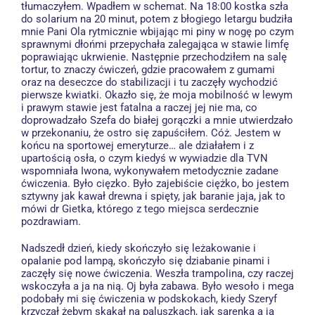
tłumaczyłem. Wpadłem w schemat. Na 18:00 kostka szła
do solarium na 20 minut, potem z błogiego letargu budziła
mnie Pani Ola rytmicznie wbijając mi piny w nogę po czym
sprawnymi dłońmi przepychała zalegająca w stawie limfę
poprawiając ukrwienie. Następnie przechodziłem na salę
tortur, to znaczy ćwiczeń, gdzie pracowałem z gumami
oraz na deseczce do stabilizacji i tu zaczęły wychodzić
pierwsze kwiatki. Okazło się, że moja mobilność w lewym
i prawym stawie jest fatalna a raczej jej nie ma, co
doprowadzało Szefa do białej gorączki a mnie utwierdzało
w przekonaniu, że ostro się zapuściłem. Cóż. Jestem w
końcu na sportowej emeryturze… ale działałem i z
upartością osła, o czym kiedyś w wywiadzie dla TVN
wspomniała Iwona, wykonywałem metodycznie zadane
ćwiczenia. Było cięzko. Było zajebiście ciężko, bo jestem
sztywny jak kawał drewna i spięty, jak baranie jaja, jak to
mówi dr Gietka, którego z tego miejsca serdecznie
pozdrawiam.
Nadszedł dzień, kiedy skończyło się leżakowanie i
opalanie pod lampą, skończyło się dziabanie pinami i
zaczęły się nowe ćwiczenia. Weszła trampolina, czy raczej
wskoczyła a ja na nią. Oj była zabawa. Było wesoło i mega
podobały mi się ćwiczenia w podskokach, kiedy Szeryf
krzyczał żebym skakał na paluszkach, jak sarenka a ja