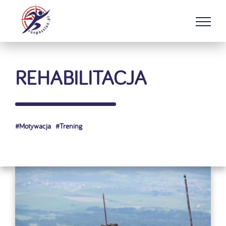
Przejdź
do
zawartości
REHABILITACJA
#
Motywacja
#
Trening
Pokaż
większy
obrazek