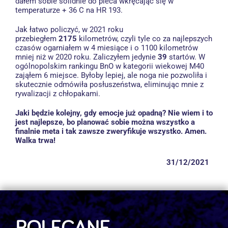
dałem sobie solidnie do pieca wkręcając się w
temperaturze + 36 C na HR 193.
Jak łatwo policzyć, w 2021 roku
przebiegłem
2175
kilometrów, czyli tyle co za najlepszych
czasów ogarniałem w 4 miesiące i o 1100 kilometrów
mniej niż w 2020 roku. Zaliczyłem jedynie
39
startów. W
ogólnopolskim rankingu BnO w kategorii wiekowej M40
zająłem 6 miejsce. Byłoby lepiej, ale noga nie pozwoliła i
skutecznie odmówiła posłuszeństwa, eliminując mnie z
rywalizacji z chłopakami.
Jaki będzie kolejny, gdy emocje już opadną? Nie wiem i to
jest najlepsze, bo planować sobie można wszystko a
finalnie meta i tak zawsze zweryfikuje wszystko. Amen.
Walka trwa!
31/12/2021
,
,
POLECANE