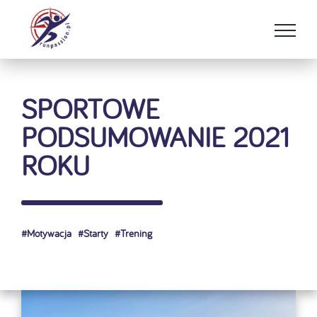
Przejdź
do
zawartości
SPORTOWE
PODSUMOWANIE 2021
ROKU
#
Motywacja
#
Starty
#
Trening
Pokaż
większy