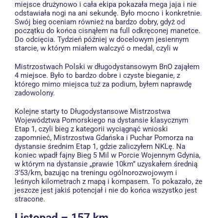
miejsce drużynowo i cała ekipa pokazała mega jaja i nie
odstawiała nogi na ani sekundę. Było mocno i konkretnie.
Swój bieg oceniam również na bardzo dobry, gdyż od
początku do końca cisnąłem na full odkręconej manetce.
Do odcięcia. Tydzień później w docelowym jesiennym
starcie, w którym miałem walczyć o medal, czyli w
Mistrzostwach Polski w długodystansowym BnO zająłem
4 miejsce. Było to bardzo dobre i czyste bieganie, z
którego mimo miejsca tuż za podium, byłem naprawdę
zadowolony.
Kolejne starty to Długodystansowe Mistrzostwa
Województwa Pomorskiego na dystansie klasycznym
Etap 1, czyli bieg z kategorii wyciągnąć wnioski
zapomnieć, Mistrzostwa Gdańska i Puchar Pomorza na
dystansie średnim Etap 1, gdzie zaliczyłem NKLę. Na
koniec wpadł fajny Bieg 5 Mil w Porcie Wojennym Gdynia,
w którym na dystansie „prawie 10km” uzyskałem średnią
3’53/km, bazując na treningu ogólnorozwojowym i
leśnych kilometrach z mapą i kompasem. To pokazało, że
jeszcze jest jakiś potencjał i nie do końca wszystko jest
stracone.
Listopad – 157 km