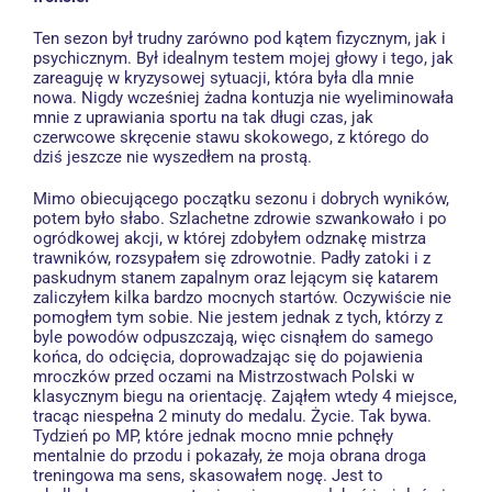
Ten sezon był trudny zarówno pod kątem fizycznym, jak i
psychicznym. Był idealnym testem mojej głowy i tego, jak
zareaguję w kryzysowej sytuacji, która była dla mnie
nowa. Nigdy wcześniej żadna kontuzja nie wyeliminowała
mnie z uprawiania sportu na tak długi czas, jak
czerwcowe skręcenie stawu skokowego, z którego do
dziś jeszcze nie wyszedłem na prostą.
Mimo obiecującego początku sezonu i dobrych wyników,
potem było słabo. Szlachetne zdrowie szwankowało i po
ogródkowej akcji, w której zdobyłem odznakę mistrza
trawników, rozsypałem się zdrowotnie. Padły zatoki i z
paskudnym stanem zapalnym oraz lejącym się katarem
zaliczyłem kilka bardzo mocnych startów. Oczywiście nie
pomogłem tym sobie. Nie jestem jednak z tych, którzy z
byle powodów odpuszczają, więc cisnąłem do samego
końca, do odcięcia, doprowadzając się do pojawienia
mroczków przed oczami na Mistrzostwach Polski w
klasycznym biegu na orientację. Zająłem wtedy 4 miejsce,
tracąc niespełna 2 minuty do medalu. Życie. Tak bywa.
Tydzień po MP, które jednak mocno mnie pchnęły
mentalnie do przodu i pokazały, że moja obrana droga
treningowa ma sens, skasowałem nogę. Jest to