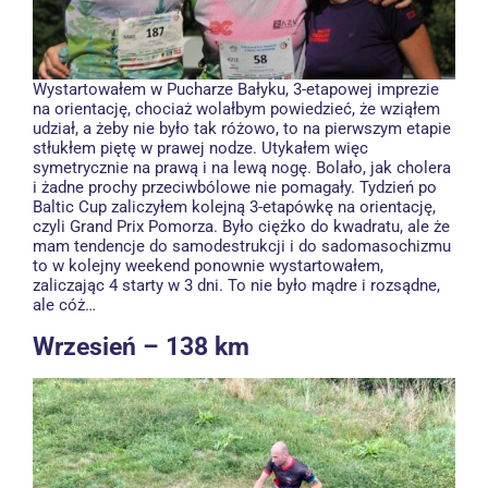
Wystartowałem w Pucharze Bałyku, 3-etapowej imprezie
na orientację, chociaż wolałbym powiedzieć, że wziąłem
udział, a żeby nie było tak różowo, to na pierwszym etapie
stłukłem piętę w prawej nodze. Utykałem więc
symetrycznie na prawą i na lewą nogę. Bolało, jak cholera
i żadne prochy przeciwbólowe nie pomagały. Tydzień po
Baltic Cup zaliczyłem kolejną 3-etapówkę na orientację,
czyli Grand Prix Pomorza. Było ciężko do kwadratu, ale że
mam tendencje do samodestrukcji i do sadomasochizmu
to w kolejny weekend ponownie wystartowałem,
zaliczając 4 starty w 3 dni. To nie było mądre i rozsądne,
ale cóż…
Wrzesień – 138 km