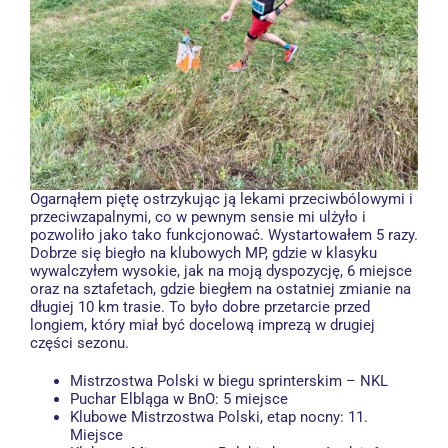
Ogarnąłem piętę ostrzykując ją lekami przeciwbólowymi i
przeciwzapalnymi, co w pewnym sensie mi ulżyło i
pozwoliło jako tako funkcjonować. Wystartowałem 5 razy.
Dobrze się biegło na klubowych MP, gdzie w klasyku
wywalczyłem wysokie, jak na moją dyspozycję, 6 miejsce
oraz na sztafetach, gdzie biegłem na ostatniej zmianie na
długiej 10 km trasie. To było dobre przetarcie przed
longiem, który miał być docelową imprezą w drugiej
części sezonu.
Mistrzostwa Polski w biegu sprinterskim – NKL
Puchar Elbląga w BnO: 5 miejsce
Klubowe Mistrzostwa Polski, etap nocny: 11.
Miejsce