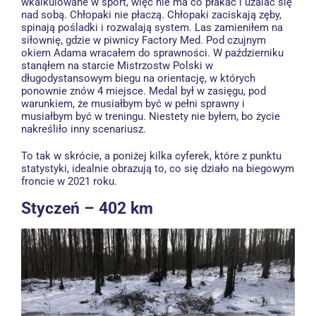
wkalkulowane w sport, więc nie ma co płakać i użalać się
nad sobą. Chłopaki nie płaczą. Chłopaki zaciskają zęby,
spinają pośladki i rozwalają system. Las zamieniłem na
siłownię, gdzie w piwnicy Factory Med. Pod czujnym
okiem Adama wracałem do sprawności. W październiku
stanąłem na starcie Mistrzostw Polski w
długodystansowym biegu na orientację, w których
ponownie znów 4 miejsce. Medal był w zasięgu, pod
warunkiem, że musiałbym być w pełni sprawny i
musiałbym być w treningu. Niestety nie byłem, bo życie
nakreśliło inny scenariusz.
To tak w skrócie, a poniżej kilka cyferek, które z punktu
statystyki, idealnie obrazują to, co się działo na biegowym
froncie w 2021 roku.
Styczeń – 402 km