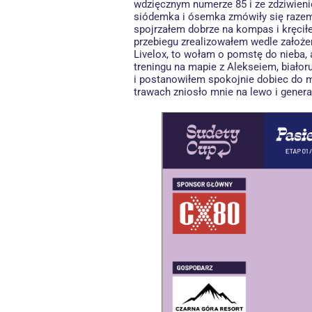
wdzięcznym numerze 85 i ze zdziwieni
siódemka i ósemka
zmówiły się razem
spojrzałem dobrze na kompas i kręciłe
przebiegu zrealizowałem wedle założeń
Livelox, to wołam o pomstę do nieba, 
treningu na mapie z Alekseiem, białor
i postanowiłem spokojnie dobiec do me
trawach zniosło mnie na lewo i gener