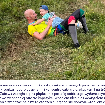
godnie ze wskazówkami z książki, szukałem pewnych punktów pośred
k punktu i sporo straciłem. Skoncentrowałem się, skupiłem i na
tr
 Zabawa zaczęła się na
piątkę
i nie potrafię sobie tego wytłumaczyć
niowo wschodniej stronie kopczyka. Wpadłem idealnie i odczytałem 
śnie zwiedzać najbliższe otoczenie. Kręcąc się dookoła wróciłem 