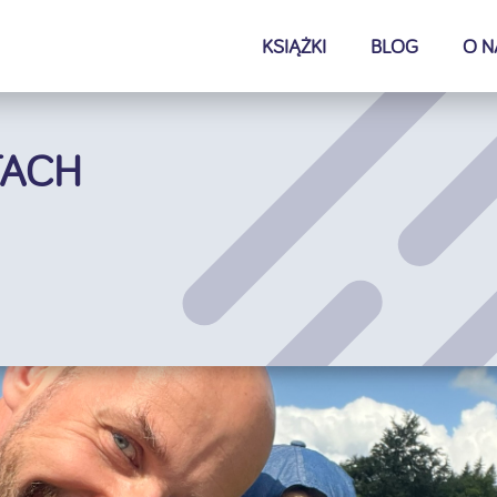
KSIĄŻKI
BLOG
O N
TACH