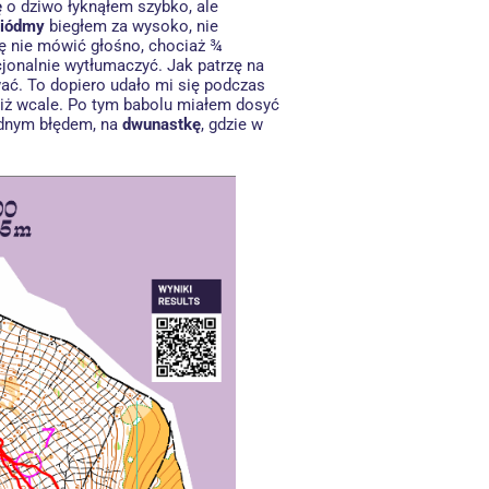
ę
o dziwo łyknąłem szybko, ale
siódmy
biegłem za wysoko, nie
ę nie mówić głośno, chociaż ¾
cjonalnie wytłumaczyć. Jak patrzę na
wać. To dopiero udało mi się podczas
 niż wcale. Po tym babolu miałem dosyć
jednym błędem, na
dwunastkę
, gdzie w