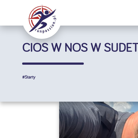
Przejdź
do
zawartości
CIOS W NOS W SUDE
#
Starty
Pokaż
większy
obrazek