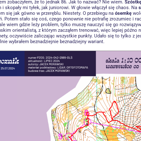
em zobaczyłem, że to jednak 86. Jak to nazwać? Nie wiem.
Szóstk
 i skopały mi tyłek, jak juniorowi. W głowie włączył się chaos. Na
m się jak gówno w przeręblu. Niestety. O przebiegu na
ósemkę
wol
. Potem stało się coś, czego ponownie nie potrafię zrozumiec i ra
ale wiem gdzie leży problem, tylko muszę nauczyć się go rozwiązy
uskim orientalistą, z którym zacząłem trenować, więc lepiej późno
ty, oczywiście zaliczając wszystkie punkty. Udało się to tylko z 
alnie wybrałem beznadziejnie beznadziejny wariant.