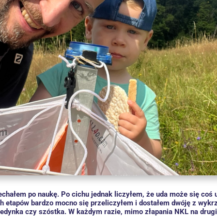
echałem po naukę. Po cichu jednak liczyłem, że uda może się coś 
ch etapów bardzo mocno się przeliczyłem i dostałem dwóję z wykr
 jedynka czy szóstka. W każdym razie, mimo złapania NKL na drugi