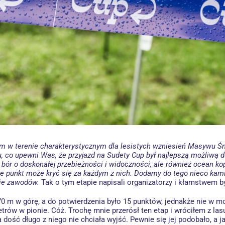
 w terenie charakterystycznym dla lesistych wzniesień Masywu Śni
, co upewni Was, że przyjazd na Sudety Cup był najlepszą możliwą de
y bór o doskonałej przebieżności i widoczności, ale również ocean 
 punkt może kryć się za każdym z nich. Dodamy do tego nieco kami
cie zawodów.
Tak o tym etapie napisali organizatorzy i kłamstwem b
170 m w górę, a do potwierdzenia było 15 punktów, jednakże nie w 
etrów w pionie. Cóż. Trochę mnie przerósł ten etap i wróciłem z 
a dość długo z niego nie chciała wyjść. Pewnie się jej podobało, a